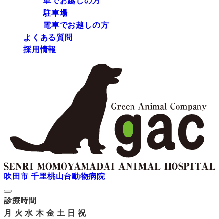
車でお越しの方
駐車場
電車でお越しの方
よくある質問
採用情報
吹田市 千里桃山台動物病院
診療時間
月
火
水
木
金
土
日
祝