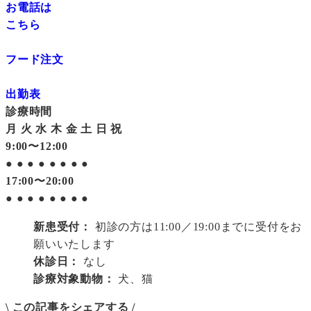
お電話は
こちら
フード注文
出勤表
診療時間
月
火
水
木
金
土
日
祝
9:00〜12:00
●
●
●
●
●
●
●
●
17:00〜20:00
●
●
●
●
●
●
●
●
新患受付：
初診の方は11:00／19:00までに受付をお
願いいたします
休診日：
なし
診療対象動物：
犬、猫
\ この記事をシェアする /