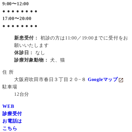
9:00〜12:00
●
●
●
●
●
●
●
●
17:00〜20:00
●
●
●
●
●
●
●
●
新患受付：
初診の方は11:00／19:00までに受付をお
願いいたします
休診日：
なし
診療対象動物：
犬、猫
住 所
大阪府吹田市春日３丁目２０−８
Googleマップ
駐車場
12台分
WEB
診療受付
お電話は
こちら