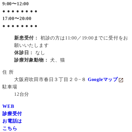
9:00〜12:00
●
●
●
●
●
●
●
●
17:00〜20:00
●
●
●
●
●
●
●
●
新患受付：
初診の方は11:00／19:00までに受付をお
願いいたします
休診日：
なし
診療対象動物：
犬、猫
住 所
大阪府吹田市春日３丁目２０−８
Googleマップ
駐車場
12台分
WEB
診療受付
お電話は
こちら