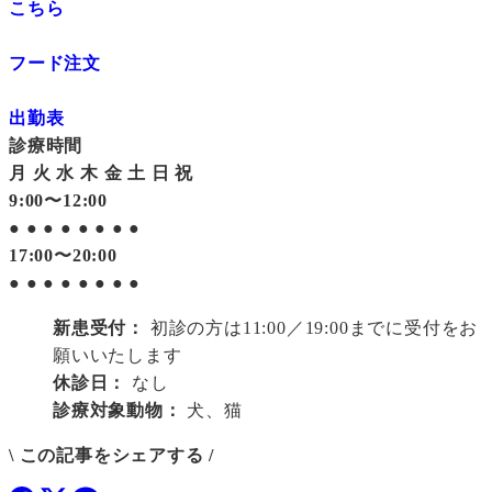
こちら
フード注文
出勤表
診療時間
月
火
水
木
金
土
日
祝
9:00〜12:00
●
●
●
●
●
●
●
●
17:00〜20:00
●
●
●
●
●
●
●
●
新患受付：
初診の方は11:00／19:00までに受付をお
願いいたします
休診日：
なし
診療対象動物：
犬、猫
\ この記事をシェアする /