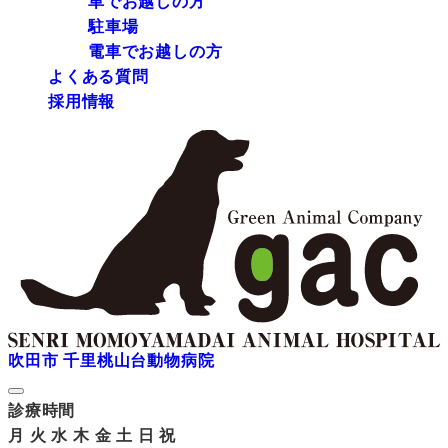
車でお越しの方
駐車場
電車でお越しの方
よくある質問
採用情報
吹田市 千里桃山台動物病院
診療時間
月
火
水
木
金
土
日
祝