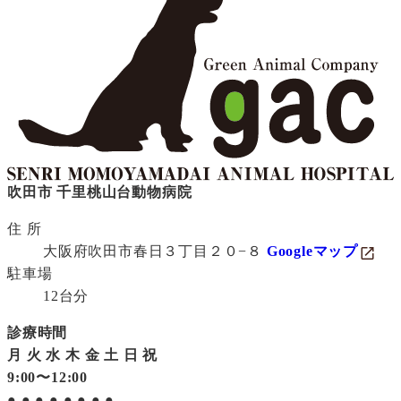
吹田市 千里桃山台動物病院
住 所
大阪府吹田市春日３丁目２０−８
Googleマップ
駐車場
12台分
診療時間
月
火
水
木
金
土
日
祝
9:00〜12:00
●
●
●
●
●
●
●
●