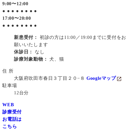
9:00〜12:00
●
●
●
●
●
●
●
●
17:00〜20:00
●
●
●
●
●
●
●
●
新患受付：
初診の方は11:00／19:00までに受付をお
願いいたします
休診日：
なし
診療対象動物：
犬、猫
住 所
大阪府吹田市春日３丁目２０−８
Googleマップ
駐車場
12台分
WEB
診療受付
お電話は
こちら