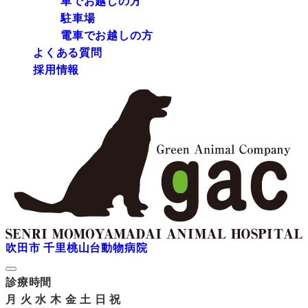
車でお越しの方
駐車場
電車でお越しの方
よくある質問
採用情報
吹田市 千里桃山台動物病院
診療時間
月
火
水
木
金
土
日
祝