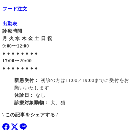
フード注文
出勤表
診療時間
月
火
水
木
金
土
日
祝
9:00〜12:00
●
●
●
●
●
●
●
●
17:00〜20:00
●
●
●
●
●
●
●
●
新患受付：
初診の方は11:00／19:00までに受付をお
願いいたします
休診日：
なし
診療対象動物：
犬、猫
\ この記事をシェアする /