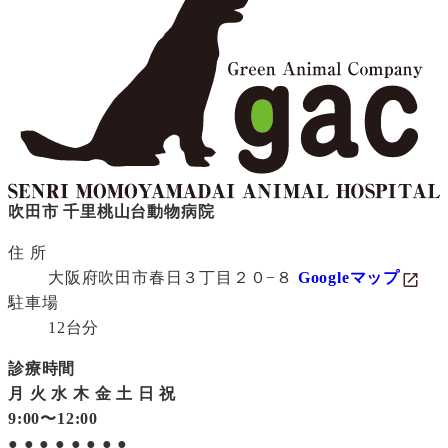
吹田市 千里桃山台動物病院
住 所
大阪府吹田市春日３丁目２０−８
Googleマップ
駐車場
12台分
診療時間
月
火
水
木
金
土
日
祝
9:00〜12:00
●
●
●
●
●
●
●
●