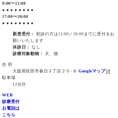
9:00〜12:00
●
●
●
●
●
●
●
●
17:00〜20:00
●
●
●
●
●
●
●
●
新患受付：
初診の方は11:00／19:00までに受付をお
願いいたします
休診日：
なし
診療対象動物：
犬、猫
住 所
大阪府吹田市春日３丁目２０−８
Googleマップ
駐車場
12台分
WEB
診療受付
お電話は
こちら