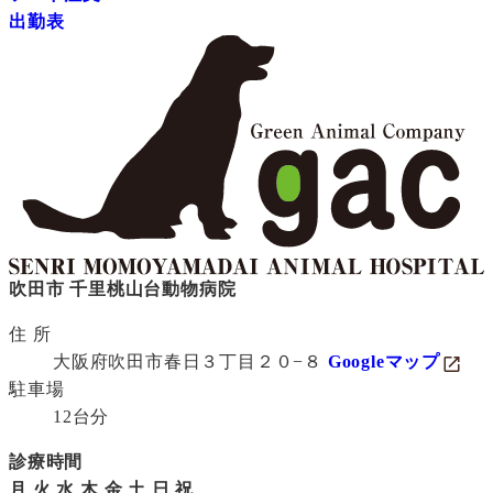
出勤表
吹田市 千里桃山台動物病院
住 所
大阪府吹田市春日３丁目２０−８
Googleマップ
駐車場
12台分
診療時間
月
火
水
木
金
土
日
祝