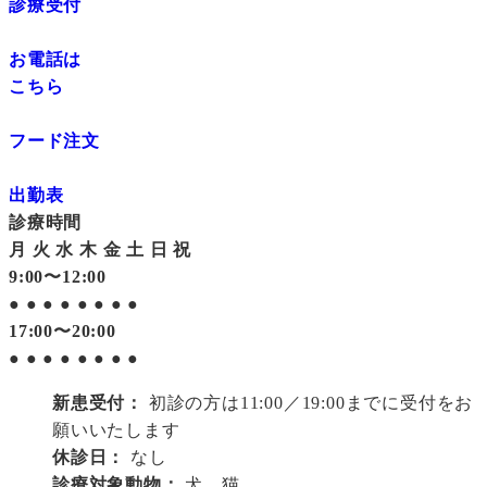
診療受付
お電話は
こちら
フード注文
出勤表
診療時間
月
火
水
木
金
土
日
祝
9:00〜12:00
●
●
●
●
●
●
●
●
17:00〜20:00
●
●
●
●
●
●
●
●
新患受付：
初診の方は11:00／19:00までに受付をお
願いいたします
休診日：
なし
診療対象動物：
犬、猫