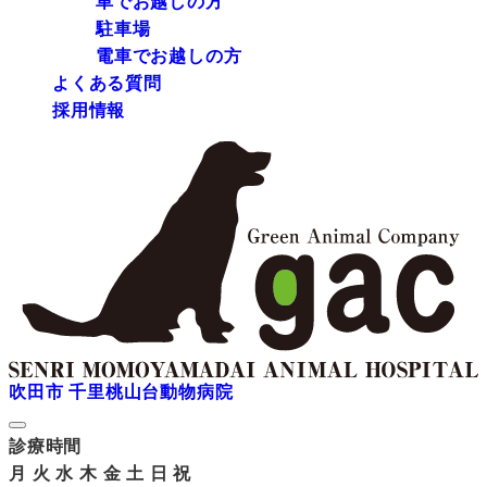
車でお越しの方
駐車場
電車でお越しの方
よくある質問
採用情報
吹田市 千里桃山台動物病院
診療時間
月
火
水
木
金
土
日
祝