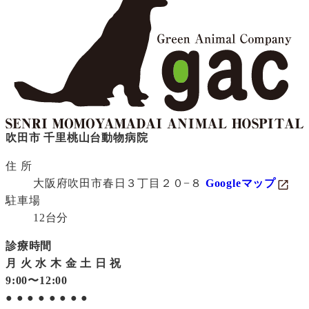
吹田市 千里桃山台動物病院
住 所
大阪府吹田市春日３丁目２０−８
Googleマップ
駐車場
12台分
診療時間
月
火
水
木
金
土
日
祝
9:00〜12:00
●
●
●
●
●
●
●
●