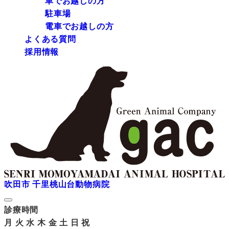
車でお越しの方
駐車場
電車でお越しの方
よくある質問
採用情報
吹田市 千里桃山台動物病院
診療時間
月
火
水
木
金
土
日
祝