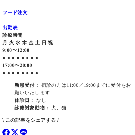
フード注文
出勤表
診療時間
月
火
水
木
金
土
日
祝
9:00〜12:00
●
●
●
●
●
●
●
●
17:00〜20:00
●
●
●
●
●
●
●
●
新患受付：
初診の方は11:00／19:00までに受付をお
願いいたします
休診日：
なし
診療対象動物：
犬、猫
\ この記事をシェアする /