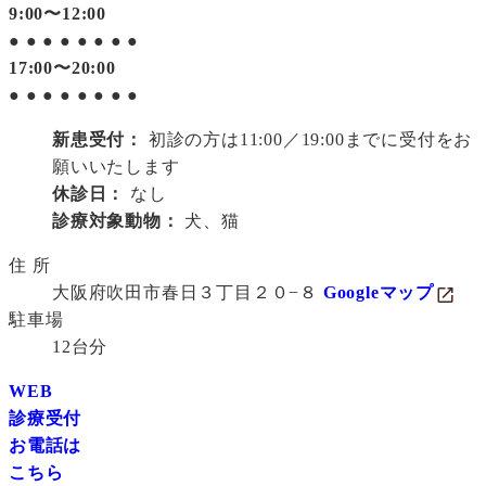
9:00〜12:00
●
●
●
●
●
●
●
●
17:00〜20:00
●
●
●
●
●
●
●
●
新患受付：
初診の方は11:00／19:00までに受付をお
願いいたします
休診日：
なし
診療対象動物：
犬、猫
住 所
大阪府吹田市春日３丁目２０−８
Googleマップ
駐車場
12台分
WEB
診療受付
お電話は
こちら