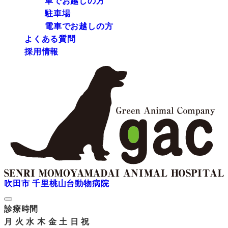
車でお越しの方
駐車場
電車でお越しの方
よくある質問
採用情報
吹田市 千里桃山台動物病院
診療時間
月
火
水
木
金
土
日
祝