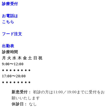
診療受付
お電話は
こちら
フード注文
出勤表
診療時間
月
火
水
木
金
土
日
祝
9:00〜12:00
●
●
●
●
●
●
●
●
17:00〜20:00
●
●
●
●
●
●
●
●
新患受付：
初診の方は11:00／19:00までに受付をお
願いいたします
休診日：
なし