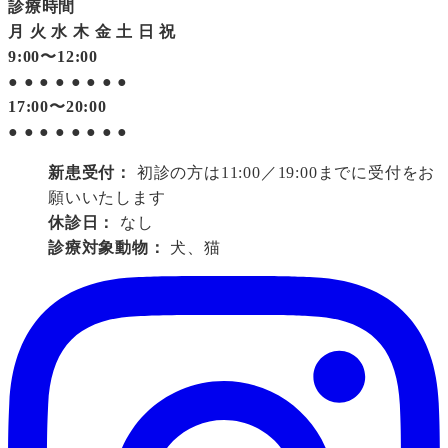
診療時間
月
火
水
木
金
土
日
祝
9:00〜12:00
●
●
●
●
●
●
●
●
17:00〜20:00
●
●
●
●
●
●
●
●
新患受付：
初診の方は11:00／19:00までに受付をお
願いいたします
休診日：
なし
診療対象動物：
犬、猫