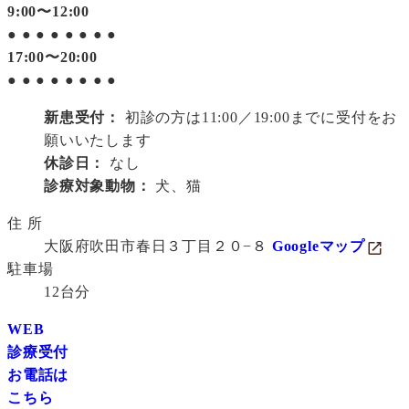
9:00〜12:00
●
●
●
●
●
●
●
●
17:00〜20:00
●
●
●
●
●
●
●
●
新患受付：
初診の方は11:00／19:00までに受付をお
願いいたします
休診日：
なし
診療対象動物：
犬、猫
住 所
大阪府吹田市春日３丁目２０−８
Googleマップ
駐車場
12台分
WEB
診療受付
お電話は
こちら