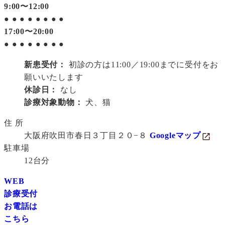
9:00〜12:00
●
●
●
●
●
●
●
●
17:00〜20:00
●
●
●
●
●
●
●
●
新患受付：
初診の方は11:00／19:00までに受付をお
願いいたします
休診日：
なし
診療対象動物：
犬、猫
住 所
大阪府吹田市春日３丁目２０−８
Googleマップ
駐車場
12台分
WEB
診療受付
お電話は
こちら