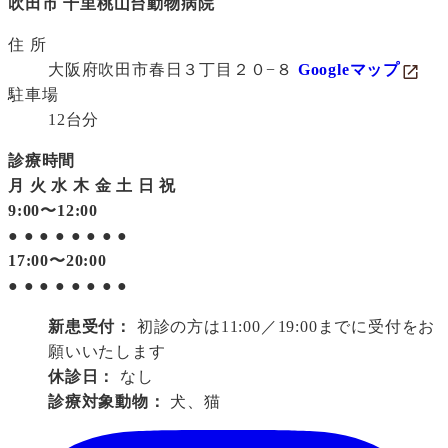
吹田市 千里桃山台動物病院
住 所
大阪府吹田市春日３丁目２０−８
Googleマップ
駐車場
12台分
診療時間
月
火
水
木
金
土
日
祝
9:00〜12:00
●
●
●
●
●
●
●
●
17:00〜20:00
●
●
●
●
●
●
●
●
新患受付：
初診の方は11:00／19:00までに受付をお
願いいたします
休診日：
なし
診療対象動物：
犬、猫