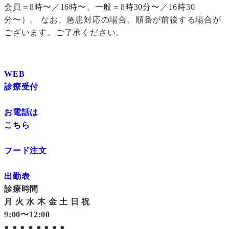
会員＝8時〜／16時〜、一般＝8時30分〜／16時30
分〜）。 なお、急患対応の場合、順番が前後する場合が
ございます。ご了承ください。
WEB
診療受付
お電話は
こちら
フード注文
出勤表
診療時間
月
火
水
木
金
土
日
祝
9:00〜12:00
●
●
●
●
●
●
●
●