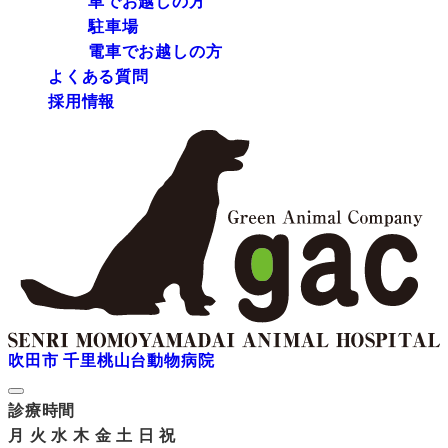
車でお越しの方
駐車場
電車でお越しの方
よくある質問
採用情報
吹田市 千里桃山台動物病院
診療時間
月
火
水
木
金
土
日
祝