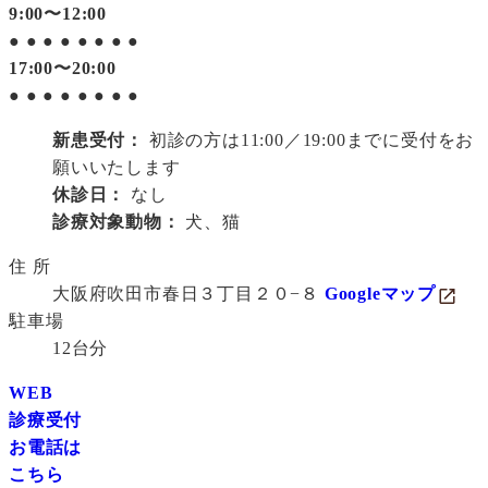
9:00〜12:00
●
●
●
●
●
●
●
●
17:00〜20:00
●
●
●
●
●
●
●
●
新患受付：
初診の方は11:00／19:00までに受付をお
願いいたします
休診日：
なし
診療対象動物：
犬、猫
住 所
大阪府吹田市春日３丁目２０−８
Googleマップ
駐車場
12台分
WEB
診療受付
お電話は
こちら