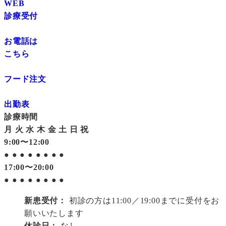
WEB
診療受付
お電話は
こちら
フード注文
出勤表
診療時間
月
火
水
木
金
土
日
祝
9:00〜12:00
●
●
●
●
●
●
●
●
17:00〜20:00
●
●
●
●
●
●
●
●
新患受付：
初診の方は11:00／19:00までに受付をお
願いいたします
休診日：
なし