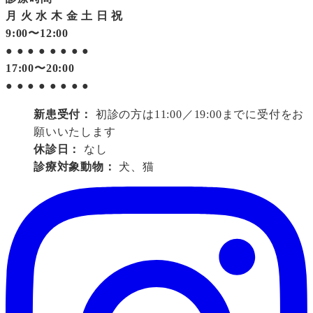
月
火
水
木
金
土
日
祝
9:00〜12:00
●
●
●
●
●
●
●
●
17:00〜20:00
●
●
●
●
●
●
●
●
新患受付：
初診の方は11:00／19:00までに受付をお
願いいたします
休診日：
なし
診療対象動物：
犬、猫