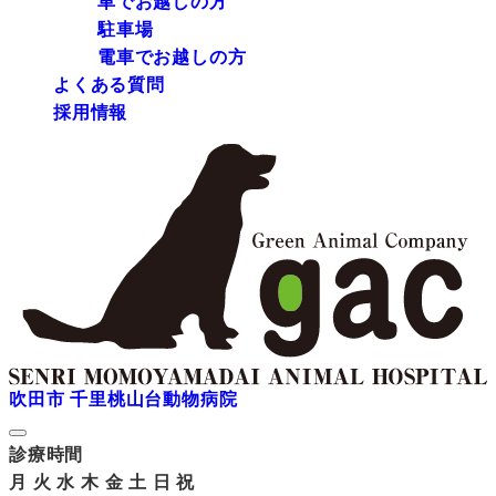
車でお越しの方
駐車場
電車でお越しの方
よくある質問
採用情報
吹田市 千里桃山台動物病院
診療時間
月
火
水
木
金
土
日
祝