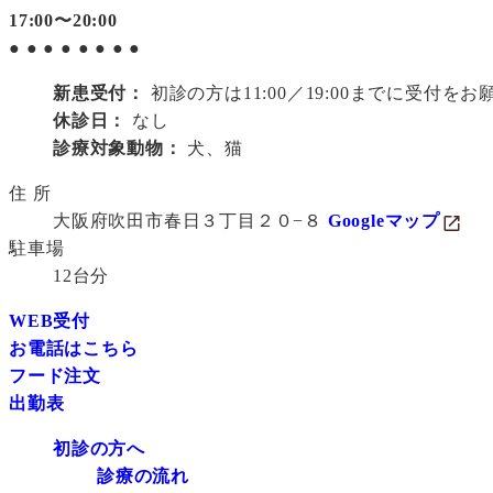
17:00〜20:00
●
●
●
●
●
●
●
●
新患受付：
初診の方は11:00／19:00までに受付を
休診日：
なし
診療対象動物：
犬、猫
住 所
大阪府吹田市春日３丁目２０−８
Googleマップ
駐車場
12台分
WEB受付
お電話はこちら
フード注文
出勤表
初診の方へ
診療の流れ