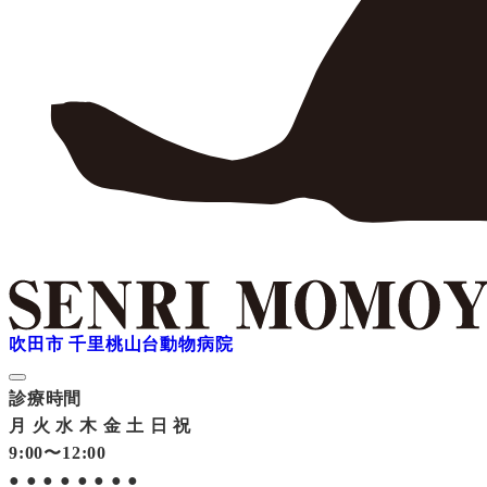
吹田市 千里桃山台動物病院
診療時間
月
火
水
木
金
土
日
祝
9:00〜12:00
●
●
●
●
●
●
●
●