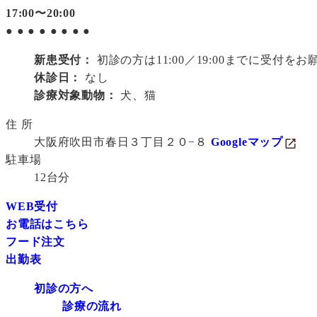
17:00〜20:00
●
●
●
●
●
●
●
●
新患受付：
初診の方は11:00／19:00までに受付を
休診日：
なし
診療対象動物：
犬、猫
住 所
大阪府吹田市春日３丁目２０−８
Googleマップ
駐車場
12台分
WEB受付
お電話はこちら
フード注文
出勤表
初診の方へ
診療の流れ