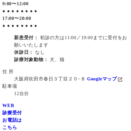
9:00〜12:00
●
●
●
●
●
●
●
●
17:00〜20:00
●
●
●
●
●
●
●
●
新患受付：
初診の方は11:00／19:00までに受付をお
願いいたします
休診日：
なし
診療対象動物：
犬、猫
住 所
大阪府吹田市春日３丁目２０−８
Googleマップ
駐車場
12台分
WEB
診療受付
お電話は
こちら