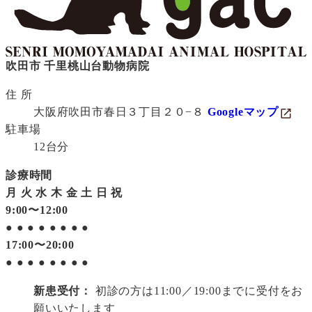
吹田市 千里桃山台動物病院
住 所
大阪府吹田市春日３丁目２０−８
Googleマップ
駐車場
12台分
診療時間
月
火
水
木
金
土
日
祝
9:00〜12:00
●
●
●
●
●
●
●
●
17:00〜20:00
●
●
●
●
●
●
●
●
新患受付：
初診の方は11:00／19:00までに受付をお
願いいたします