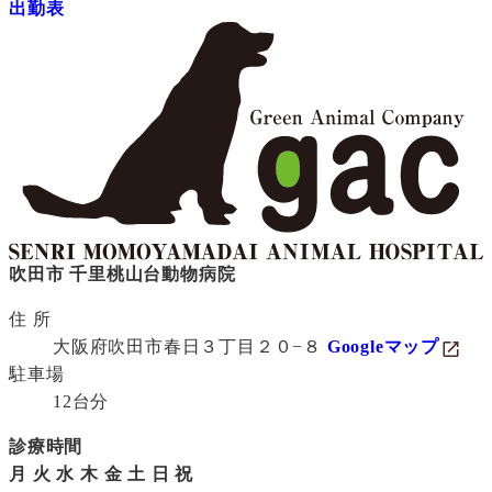
出勤表
吹田市 千里桃山台動物病院
住 所
大阪府吹田市春日３丁目２０−８
Googleマップ
駐車場
12台分
診療時間
月
火
水
木
金
土
日
祝