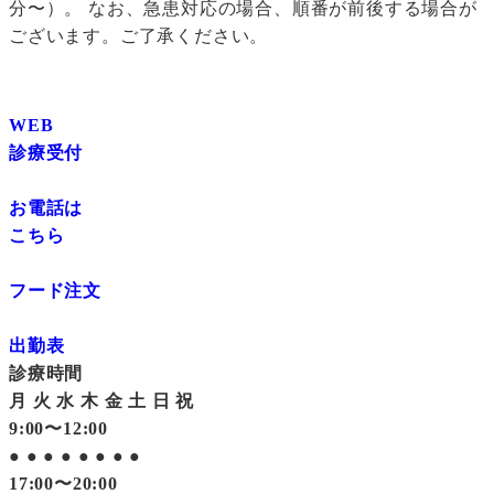
分〜）。 なお、急患対応の場合、順番が前後する場合が
ございます。ご了承ください。
WEB
診療受付
お電話は
こちら
フード注文
出勤表
診療時間
月
火
水
木
金
土
日
祝
9:00〜12:00
●
●
●
●
●
●
●
●
17:00〜20:00