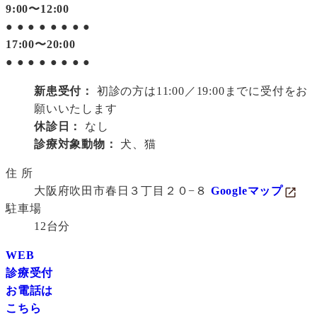
9:00〜12:00
●
●
●
●
●
●
●
●
17:00〜20:00
●
●
●
●
●
●
●
●
新患受付：
初診の方は11:00／19:00までに受付をお
願いいたします
休診日：
なし
診療対象動物：
犬、猫
住 所
大阪府吹田市春日３丁目２０−８
Googleマップ
駐車場
12台分
WEB
診療受付
お電話は
こちら