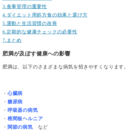
3.食事管理の重要性
4.ダイエット用処方食の効果と選び方
5.運動と生活習慣の改善
6.定期的な健康チェックの必要性
7.まとめ
肥満が及ぼす健康への影響
肥満は、以下のさまざまな病気を招きやすくなります。
・
心臓病
・
糖尿病
・
呼吸器の病気
・
椎間板ヘルニア
・
関節の病気
など