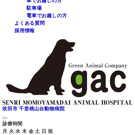
車でお越しの方
駐車場
電車でお越しの方
よくある質問
採用情報
吹田市 千里桃山台動物病院
診療時間
月
火
水
木
金
土
日
祝