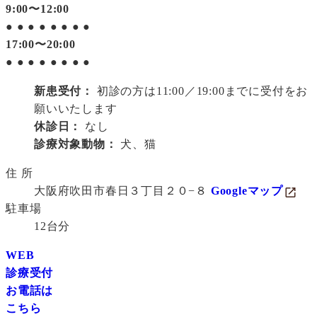
9:00〜12:00
●
●
●
●
●
●
●
●
17:00〜20:00
●
●
●
●
●
●
●
●
新患受付：
初診の方は11:00／19:00までに受付をお
願いいたします
休診日：
なし
診療対象動物：
犬、猫
住 所
大阪府吹田市春日３丁目２０−８
Googleマップ
駐車場
12台分
WEB
診療受付
お電話は
こちら