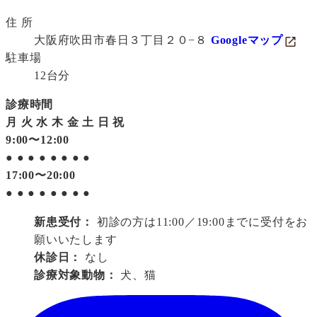
住 所
大阪府吹田市春日３丁目２０−８
Googleマップ
駐車場
12台分
診療時間
月
火
水
木
金
土
日
祝
9:00〜12:00
●
●
●
●
●
●
●
●
17:00〜20:00
●
●
●
●
●
●
●
●
新患受付：
初診の方は11:00／19:00までに受付をお
願いいたします
休診日：
なし
診療対象動物：
犬、猫