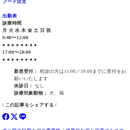
フード注文
出勤表
診療時間
月
火
水
木
金
土
日
祝
9:00〜12:00
●
●
●
●
●
●
●
●
17:00〜20:00
●
●
●
●
●
●
●
●
新患受付：
初診の方は11:00／19:00までに受付をお
願いいたします
休診日：
なし
診療対象動物：
犬、猫
\ この記事をシェアする /