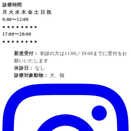
診療時間
月
火
水
木
金
土
日
祝
9:00〜12:00
●
●
●
●
●
●
●
●
17:00〜20:00
●
●
●
●
●
●
●
●
新患受付：
初診の方は11:00／19:00までに受付をお
願いいたします
休診日：
なし
診療対象動物：
犬、猫