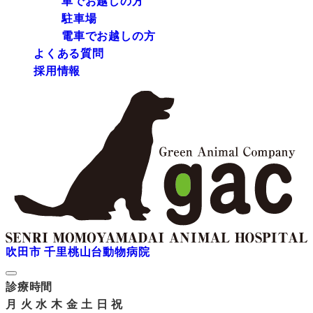
車でお越しの方
駐車場
電車でお越しの方
よくある質問
採用情報
吹田市 千里桃山台動物病院
診療時間
月
火
水
木
金
土
日
祝