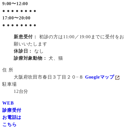
9:00〜12:00
●
●
●
●
●
●
●
●
17:00〜20:00
●
●
●
●
●
●
●
●
新患受付：
初診の方は11:00／19:00までに受付をお
願いいたします
休診日：
なし
診療対象動物：
犬、猫
住 所
大阪府吹田市春日３丁目２０−８
Googleマップ
駐車場
12台分
WEB
診療受付
お電話は
こちら