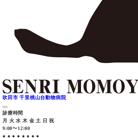
吹田市 千里桃山台動物病院
診療時間
月
火
水
木
金
土
日
祝
9:00〜12:00
●
●
●
●
●
●
●
●