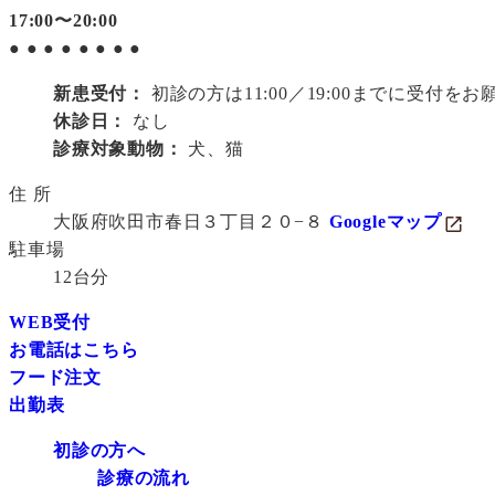
17:00〜20:00
●
●
●
●
●
●
●
●
新患受付：
初診の方は11:00／19:00までに受付を
休診日：
なし
診療対象動物：
犬、猫
住 所
大阪府吹田市春日３丁目２０−８
Googleマップ
駐車場
12台分
WEB受付
お電話はこちら
フード注文
出勤表
初診の方へ
診療の流れ