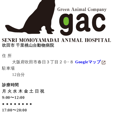
吹田市 千里桃山台動物病院
住 所
大阪府吹田市春日３丁目２０−８
Googleマップ
駐車場
12台分
診療時間
月
火
水
木
金
土
日
祝
9:00〜12:00
●
●
●
●
●
●
●
●
17:00〜20:00