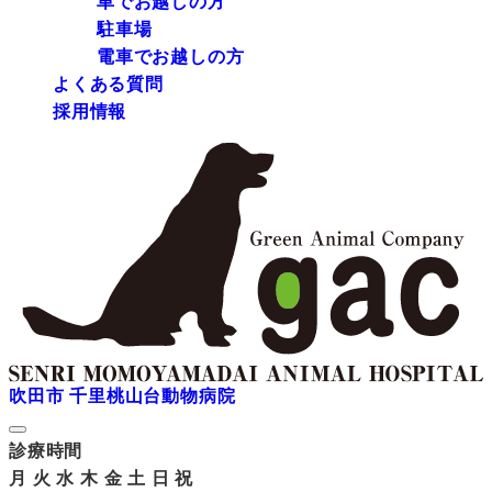
車でお越しの方
駐車場
電車でお越しの方
よくある質問
採用情報
吹田市 千里桃山台動物病院
診療時間
月
火
水
木
金
土
日
祝