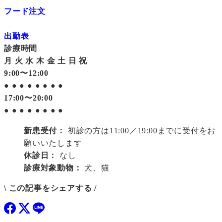
フード注文
出勤表
診療時間
月
火
水
木
金
土
日
祝
9:00〜12:00
●
●
●
●
●
●
●
●
17:00〜20:00
●
●
●
●
●
●
●
●
新患受付：
初診の方は11:00／19:00までに受付をお
願いいたします
休診日：
なし
診療対象動物：
犬、猫
\ この記事をシェアする /