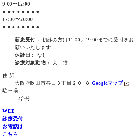
9:00〜12:00
●
●
●
●
●
●
●
●
17:00〜20:00
●
●
●
●
●
●
●
●
新患受付：
初診の方は11:00／19:00までに受付をお
願いいたします
休診日：
なし
診療対象動物：
犬、猫
住 所
大阪府吹田市春日３丁目２０−８
Googleマップ
駐車場
12台分
WEB
診療受付
お電話は
こちら