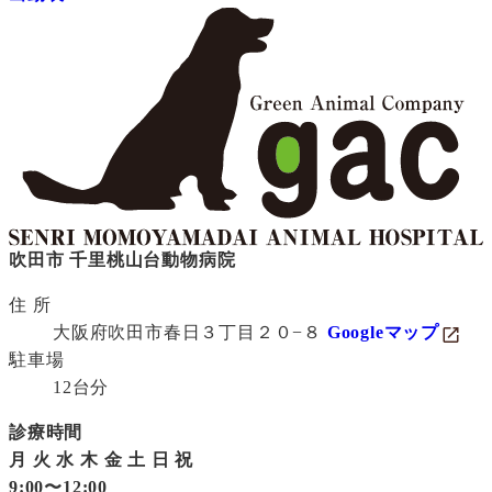
吹田市 千里桃山台動物病院
住 所
大阪府吹田市春日３丁目２０−８
Googleマップ
駐車場
12台分
診療時間
月
火
水
木
金
土
日
祝
9:00〜12:00