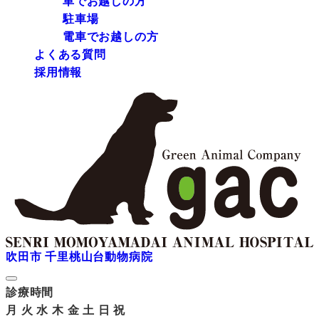
車でお越しの方
駐車場
電車でお越しの方
よくある質問
採用情報
吹田市 千里桃山台動物病院
診療時間
月
火
水
木
金
土
日
祝