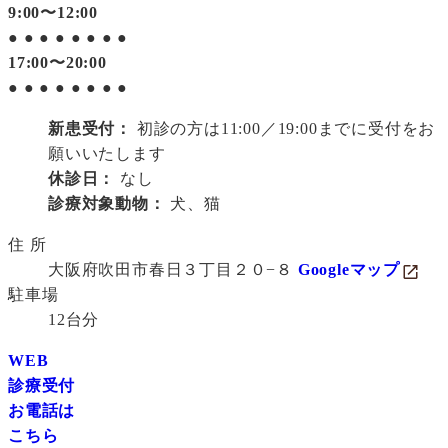
9:00〜12:00
●
●
●
●
●
●
●
●
17:00〜20:00
●
●
●
●
●
●
●
●
新患受付：
初診の方は11:00／19:00までに受付をお
願いいたします
休診日：
なし
診療対象動物：
犬、猫
住 所
大阪府吹田市春日３丁目２０−８
Googleマップ
駐車場
12台分
WEB
診療受付
お電話は
こちら