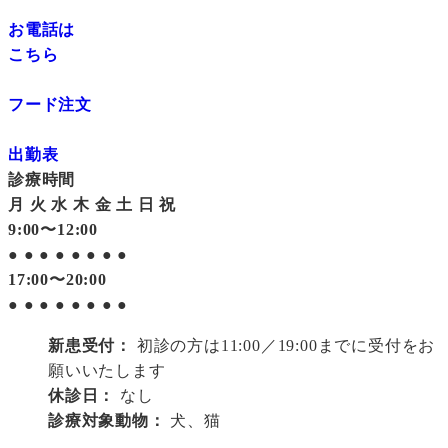
お電話は
こちら
フード注文
出勤表
診療時間
月
火
水
木
金
土
日
祝
9:00〜12:00
●
●
●
●
●
●
●
●
17:00〜20:00
●
●
●
●
●
●
●
●
新患受付：
初診の方は11:00／19:00までに受付をお
願いいたします
休診日：
なし
診療対象動物：
犬、猫