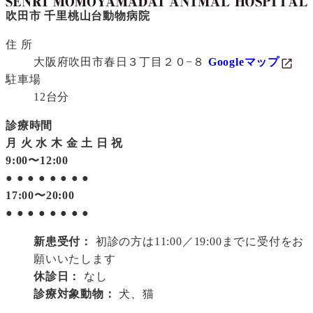
吹田市 千里桃山台動物病院
住 所
大阪府吹田市春日３丁目２０−８
Googleマップ
駐車場
12台分
診療時間
月
火
水
木
金
土
日
祝
9:00〜12:00
●
●
●
●
●
●
●
●
17:00〜20:00
●
●
●
●
●
●
●
●
新患受付：
初診の方は11:00／19:00までに受付をお
願いいたします
休診日：
なし
診療対象動物：
犬、猫