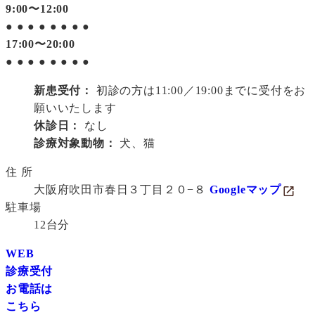
9:00〜12:00
●
●
●
●
●
●
●
●
17:00〜20:00
●
●
●
●
●
●
●
●
新患受付：
初診の方は11:00／19:00までに受付をお
願いいたします
休診日：
なし
診療対象動物：
犬、猫
住 所
大阪府吹田市春日３丁目２０−８
Googleマップ
駐車場
12台分
WEB
診療受付
お電話は
こちら