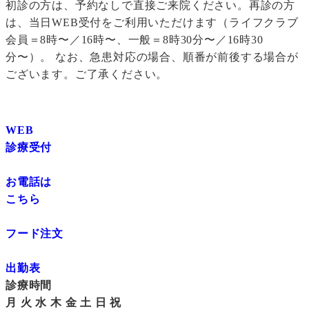
初診の方は、予約なしで直接ご来院ください。再診の方
は、当日WEB受付をご利用いただけます（ライフクラブ
会員＝8時〜／16時〜、一般＝8時30分〜／16時30
分〜）。 なお、急患対応の場合、順番が前後する場合が
ございます。ご了承ください。
WEB
診療受付
お電話は
こちら
フード注文
出勤表
診療時間
月
火
水
木
金
土
日
祝