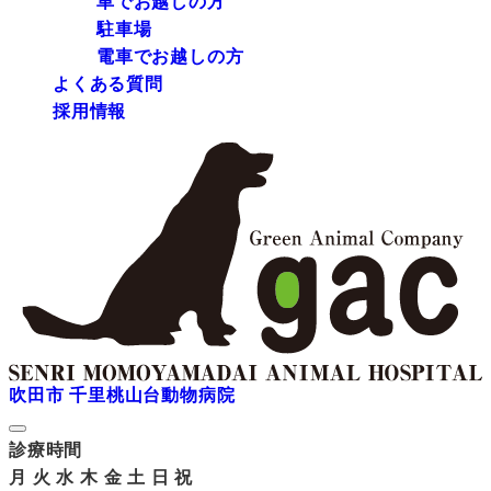
車でお越しの方
駐車場
電車でお越しの方
よくある質問
採用情報
吹田市 千里桃山台動物病院
診療時間
月
火
水
木
金
土
日
祝