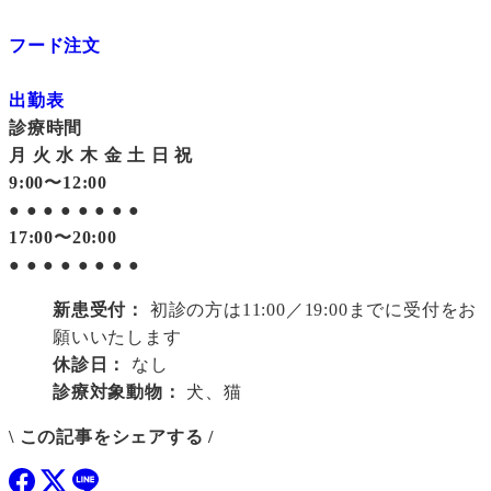
フード注文
出勤表
診療時間
月
火
水
木
金
土
日
祝
9:00〜12:00
●
●
●
●
●
●
●
●
17:00〜20:00
●
●
●
●
●
●
●
●
新患受付：
初診の方は11:00／19:00までに受付をお
願いいたします
休診日：
なし
診療対象動物：
犬、猫
\ この記事をシェアする /