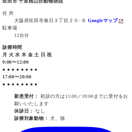
吹田市 千里桃山台動物病院
住 所
大阪府吹田市春日３丁目２０−８
Googleマップ
駐車場
12台分
診療時間
月
火
水
木
金
土
日
祝
9:00〜12:00
●
●
●
●
●
●
●
●
17:00〜20:00
●
●
●
●
●
●
●
●
新患受付：
初診の方は11:00／19:00までに受付をお
願いいたします
休診日：
なし
診療対象動物：
犬、猫