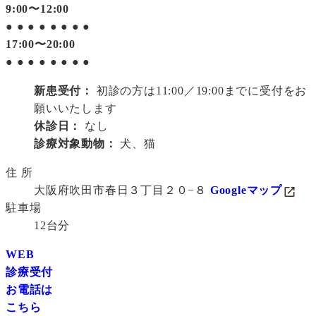
9:00〜12:00
●
●
●
●
●
●
●
●
17:00〜20:00
●
●
●
●
●
●
●
●
新患受付：
初診の方は11:00／19:00までに受付をお
願いいたします
休診日：
なし
診療対象動物：
犬、猫
住 所
大阪府吹田市春日３丁目２０−８
Googleマップ
駐車場
12台分
WEB
診療受付
お電話は
こちら