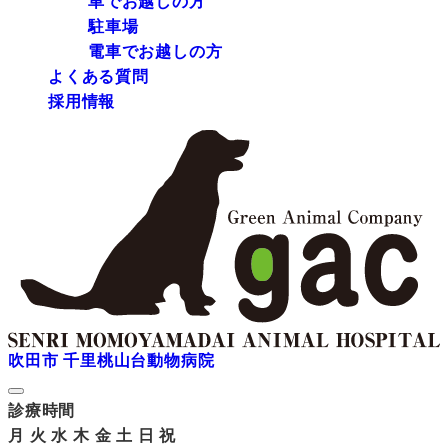
車でお越しの方
駐車場
電車でお越しの方
よくある質問
採用情報
吹田市 千里桃山台動物病院
診療時間
月
火
水
木
金
土
日
祝