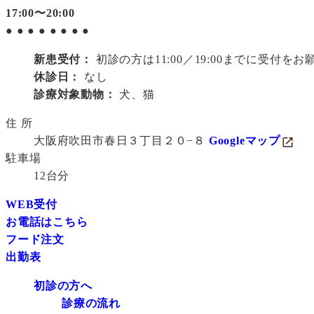
17:00〜20:00
●
●
●
●
●
●
●
●
新患受付：
初診の方は11:00／19:00までに受付を
休診日：
なし
診療対象動物：
犬、猫
住 所
大阪府吹田市春日３丁目２０−８
Googleマップ
駐車場
12台分
WEB受付
お電話はこちら
フード注文
出勤表
初診の方へ
診療の流れ