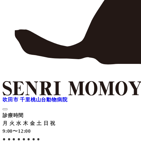
吹田市 千里桃山台動物病院
診療時間
月
火
水
木
金
土
日
祝
9:00〜12:00
●
●
●
●
●
●
●
●